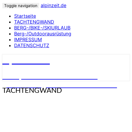
alpinzeit.de
Toggle navigation
Startseite
TACHTENGWAND
BERG-/BIKE-/SKIURLAUB
Berg-/Outdoorausrüstung
IMPRESSUM
DATENSCHUTZ
alpinzeit.de
****alpine auszeit***almerischs
gwand***berg-/bike-/outdoorsach***
TACHTENGWAND
TACHTENGWAND