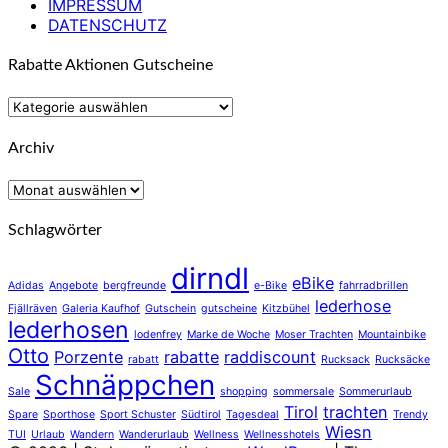
IMPRESSUM
DATENSCHUTZ
Rabatte Aktionen Gutscheine
Rabatte
Aktionen
Gutscheine
Archiv
Archiv
Schlagwörter
dirndl
eBike
Adidas
Angebote
bergfreunde
e-Bike
fahrradbrillen
lederhose
Fjällräven
Galeria Kaufhof
Gutschein
gutscheine
Kitzbühel
lederhosen
lodenfrey
Marke de Woche
Moser Trachten
Mountainbike
Otto
Porzente
rabatte
raddiscount
rabatt
Rucksack
Rucksäcke
Schnäppchen
Sale
shopping
sommersale
Sommerurlaub
Tirol
trachten
Spare
Sporthose
Sport Schuster
Südtirol
Tagesdeal
Trendy
Wiesn
TUI
Urlaub
Wandern
Wanderurlaub
Wellness
Wellnesshotels