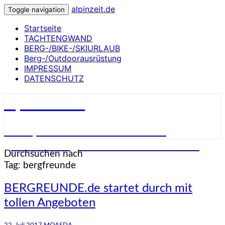
alpinzeit.de
Toggle navigation
Startseite
TACHTENGWAND
BERG-/BIKE-/SKIURLAUB
Berg-/Outdoorausrüstung
IMPRESSUM
DATENSCHUTZ
alpinzeit.de
****alpine auszeit***almerischs
gwand***berg-/bike-/outdoorsach***
Durchsuchen nach
Tag:
bergfreunde
BERGREUNDE.de
BERGREUNDE.de startet durch mit
startet
tollen Angeboten
durch
mit