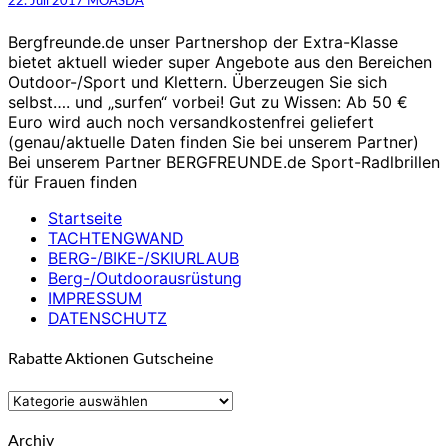
tollen
22. Juli 2017
MOASDA
Angeboten
Bergfreunde.de unser Partnershop der Extra-Klasse
bietet aktuell wieder super Angebote aus den Bereichen
Outdoor-/Sport und Klettern. Überzeugen Sie sich
selbst…. und „surfen“ vorbei! Gut zu Wissen: Ab 50 €
Euro wird auch noch versandkostenfrei geliefert
(genau/aktuelle Daten finden Sie bei unserem Partner)
Bei unserem Partner BERGFREUNDE.de Sport-Radlbrillen
für Frauen finden
Startseite
TACHTENGWAND
BERG-/BIKE-/SKIURLAUB
Berg-/Outdoorausrüstung
IMPRESSUM
DATENSCHUTZ
Rabatte Aktionen Gutscheine
Rabatte
Aktionen
Gutscheine
Archiv